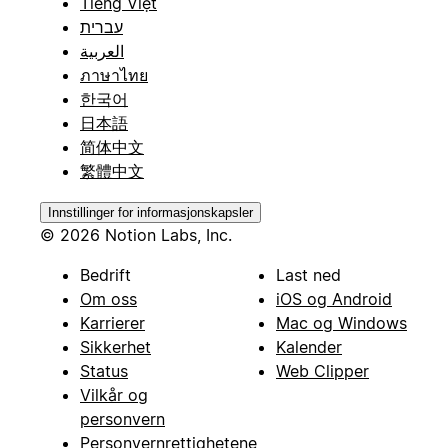
Tiếng Việt
עברית
العربية
ภาษาไทย
한국어
日本語
简体中文
繁體中文
Innstillinger for informasjonskapsler
© 2026 Notion Labs, Inc.
Bedrift
Last ned
Om oss
iOS og Android
Karrierer
Mac og Windows
Sikkerhet
Kalender
Status
Web Clipper
Vilkår og
personvern
Personvernrettighetene