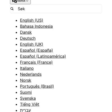
Norsk
English (US)
Bahasa Indonesia
Dansk
Deutsch
English (UK)
Español (España)
Español (Latinoamérica)
Français (France)
Italiano
Nederlands
Norsk
Português (Brasil)
Suomi
Svenska
Tiếng Việt
עברית