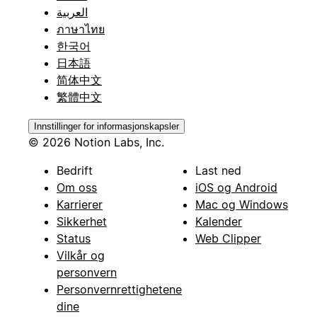
العربية
ภาษาไทย
한국어
日本語
简体中文
繁體中文
Innstillinger for informasjonskapsler
© 2026 Notion Labs, Inc.
Bedrift
Last ned
Om oss
iOS og Android
Karrierer
Mac og Windows
Sikkerhet
Kalender
Status
Web Clipper
Vilkår og
personvern
Personvernrettighetene
dine