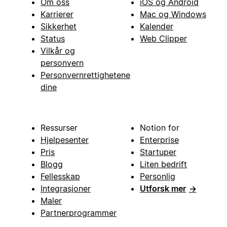
Om oss
iOS og Android
Karrierer
Mac og Windows
Sikkerhet
Kalender
Status
Web Clipper
Vilkår og
personvern
Personvernrettighetene
dine
Ressurser
Notion for
Hjelpesenter
Enterprise
Pris
Startuper
Blogg
Liten bedrift
Fellesskap
Personlig
Integrasjoner
Utforsk mer
→
Maler
Partnerprogrammer