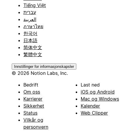
Tiếng Việt
עברית
العربية
ภาษาไทย
한국어
日本語
简体中文
繁體中文
Innstillinger for informasjonskapsler
© 2026 Notion Labs, Inc.
Bedrift
Last ned
Om oss
iOS og Android
Karrierer
Mac og Windows
Sikkerhet
Kalender
Status
Web Clipper
Vilkår og
personvern