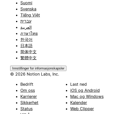
Suomi
Svenska
Tiếng Việt
עברית
العربية
ภาษาไทย
한국어
日本語
简体中文
繁體中文
Innstillinger for informasjonskapsler
© 2026 Notion Labs, Inc.
Bedrift
Last ned
Om oss
iOS og Android
Karrierer
Mac og Windows
Sikkerhet
Kalender
Status
Web Clipper