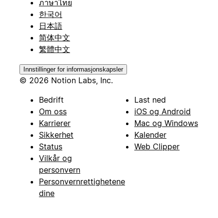
ภาษาไทย
한국어
日本語
简体中文
繁體中文
Innstillinger for informasjonskapsler
© 2026 Notion Labs, Inc.
Bedrift
Last ned
Om oss
iOS og Android
Karrierer
Mac og Windows
Sikkerhet
Kalender
Status
Web Clipper
Vilkår og
personvern
Personvernrettighetene
dine