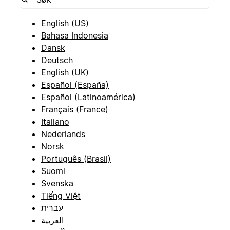
English (US)
Bahasa Indonesia
Dansk
Deutsch
English (UK)
Español (España)
Español (Latinoamérica)
Français (France)
Italiano
Nederlands
Norsk
Português (Brasil)
Suomi
Svenska
Tiếng Việt
עברית
العربية