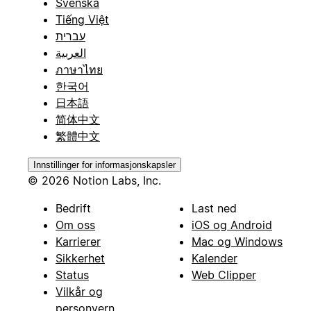
Svenska
Tiếng Việt
עברית
العربية
ภาษาไทย
한국어
日本語
简体中文
繁體中文
Innstillinger for informasjonskapsler
© 2026 Notion Labs, Inc.
Bedrift
Last ned
Om oss
iOS og Android
Karrierer
Mac og Windows
Sikkerhet
Kalender
Status
Web Clipper
Vilkår og
personvern