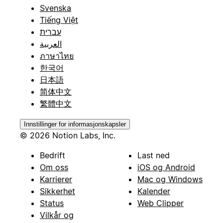
Svenska
Tiếng Việt
עברית
العربية
ภาษาไทย
한국어
日本語
简体中文
繁體中文
Innstillinger for informasjonskapsler
© 2026 Notion Labs, Inc.
Bedrift
Last ned
Om oss
iOS og Android
Karrierer
Mac og Windows
Sikkerhet
Kalender
Status
Web Clipper
Vilkår og