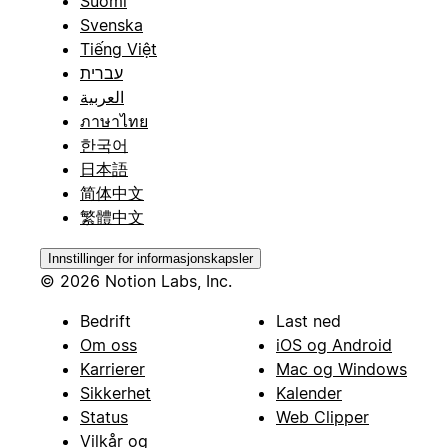
Suomi
Svenska
Tiếng Việt
עברית
العربية
ภาษาไทย
한국어
日本語
简体中文
繁體中文
Innstillinger for informasjonskapsler
© 2026 Notion Labs, Inc.
Bedrift
Last ned
Om oss
iOS og Android
Karrierer
Mac og Windows
Sikkerhet
Kalender
Status
Web Clipper
Vilkår og