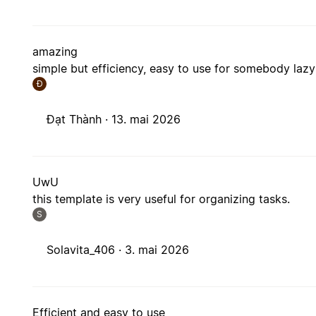
amazing
simple but efficiency, easy to use for somebody lazy 
Đ
Đạt Thành ·
13. mai 2026
UwU
this template is very useful for organizing tasks.
S
Solavita_406 ·
3. mai 2026
Efficient and easy to use