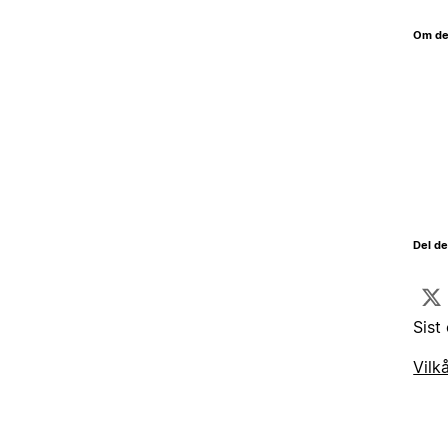
Om de
Del d
Sist
Vilk