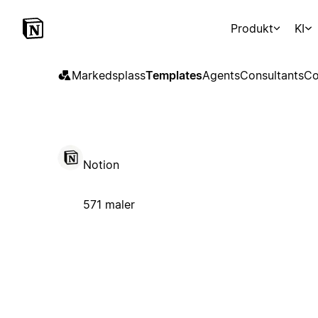
Produkt
KI
Markedsplass
Templates
Agents
Consultants
Co
Notion
571 maler