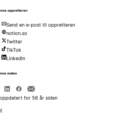
nne oppretteren
Send en e-post til oppretteren
notion.so
Twitter
TikTok
LinkedIn
enne malen
 oppdatert for 56 år siden
år