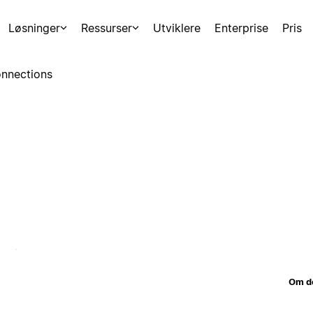
Løsninger
Ressurser
Utviklere
Enterprise
Pris
nnections
Om d