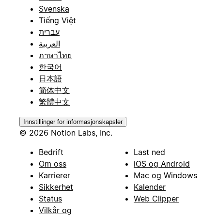
Svenska
Tiếng Việt
עברית
العربية
ภาษาไทย
한국어
日本語
简体中文
繁體中文
Innstillinger for informasjonskapsler
© 2026 Notion Labs, Inc.
Bedrift
Last ned
Om oss
iOS og Android
Karrierer
Mac og Windows
Sikkerhet
Kalender
Status
Web Clipper
Vilkår og