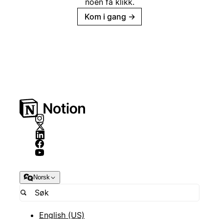
noen få klikk.
Kom i gang
→
Norsk
English (US)