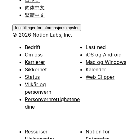
日本語
简体中文
繁體中文
Innstillinger for informasjonskapsler
© 2026 Notion Labs, Inc.
Bedrift
Last ned
Om oss
iOS og Android
Karrierer
Mac og Windows
Sikkerhet
Kalender
Status
Web Clipper
Vilkår og
personvern
Personvernrettighetene
dine
Ressurser
Notion for