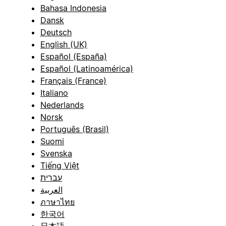
Bahasa Indonesia
Dansk
Deutsch
English (UK)
Español (España)
Español (Latinoamérica)
Français (France)
Italiano
Nederlands
Norsk
Português (Brasil)
Suomi
Svenska
Tiếng Việt
עברית
العربية
ภาษาไทย
한국어