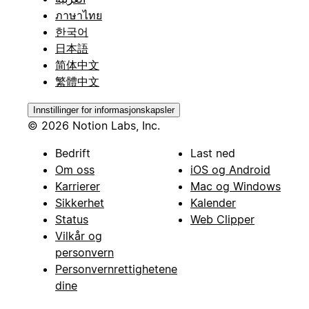
ภาษาไทย
한국어
日本語
简体中文
繁體中文
Innstillinger for informasjonskapsler
© 2026 Notion Labs, Inc.
Bedrift
Last ned
Om oss
iOS og Android
Karrierer
Mac og Windows
Sikkerhet
Kalender
Status
Web Clipper
Vilkår og
personvern
Personvernrettighetene
dine