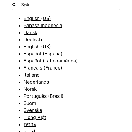
English (US)
Bahasa Indonesia
Dansk
Deutsch
English (UK)
Español (España)
Español (Latinoamérica)
Français (France)
Italiano
Nederlands
Norsk
Português (Brasil)
Suomi
Svenska
Tiếng Việt
עברית
العربية