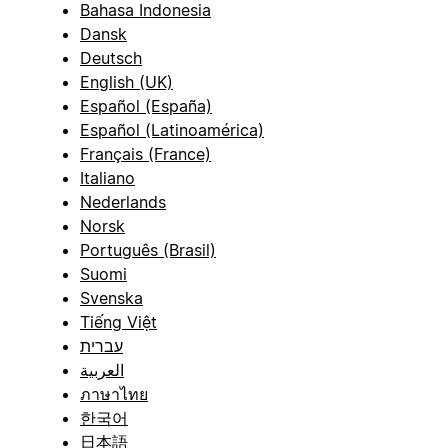
Bahasa Indonesia
Dansk
Deutsch
English (UK)
Español (España)
Español (Latinoamérica)
Français (France)
Italiano
Nederlands
Norsk
Português (Brasil)
Suomi
Svenska
Tiếng Việt
עברית
العربية
ภาษาไทย
한국어
日本語