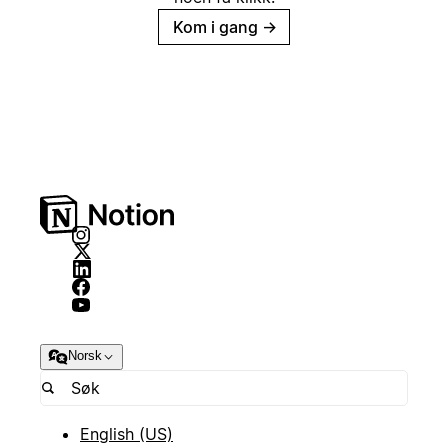
Kom i gang
→
Norsk
English (US)