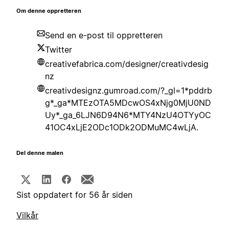
Om denne oppretteren
Send en e-post til oppretteren
Twitter
creativefabrica.com/designer/creativdesig
nz
creativdesignz.gumroad.com/?_gl=1*pddrb
g*_ga*MTEzOTA5MDcwOS4xNjg0MjU0ND
Uy*_ga_6LJN6D94N6*MTY4NzU4OTYyOC
41OC4xLjE2ODc1ODk2ODMuMC4wLjA.
Del denne malen
Sist oppdatert for 56 år siden
Vilkår