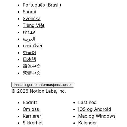
Português (Brasil)
Suomi
Svenska
Tiếng Việt
עברית
العربية
ภาษาไทย
한국어
日本語
简体中文
繁體中文
Innstillinger for informasjonskapsler
© 2026 Notion Labs, Inc.
Bedrift
Last ned
Om oss
iOS og Android
Karrierer
Mac og Windows
Sikkerhet
Kalender