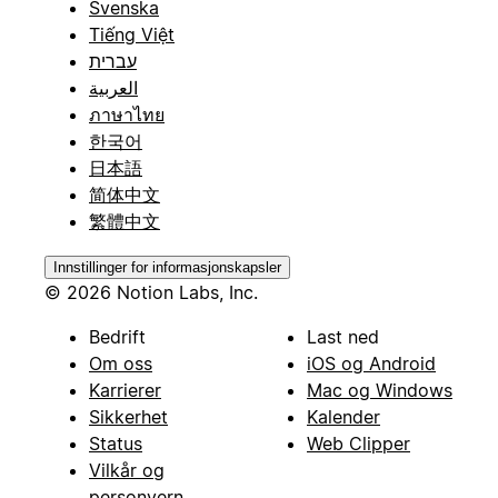
Svenska
Tiếng Việt
עברית
العربية
ภาษาไทย
한국어
日本語
简体中文
繁體中文
Innstillinger for informasjonskapsler
© 2026 Notion Labs, Inc.
Bedrift
Last ned
Om oss
iOS og Android
Karrierer
Mac og Windows
Sikkerhet
Kalender
Status
Web Clipper
Vilkår og
personvern