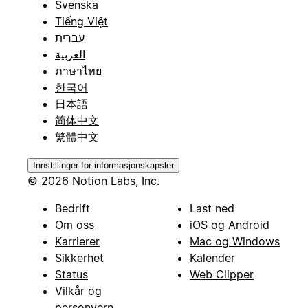
Svenska
Tiếng Việt
עברית
العربية
ภาษาไทย
한국어
日本語
简体中文
繁體中文
Innstillinger for informasjonskapsler
© 2026 Notion Labs, Inc.
Bedrift
Last ned
Om oss
iOS og Android
Karrierer
Mac og Windows
Sikkerhet
Kalender
Status
Web Clipper
Vilkår og
personvern