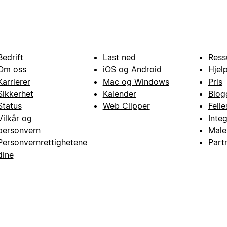
Bedrift
Last ned
Ress
Om oss
iOS og Android
Hjel
Karrierer
Mac og Windows
Pris
Sikkerhet
Kalender
Blog
Status
Web Clipper
Fell
Vilkår og
Inte
personvern
Male
Personvernrettighetene
Part
dine