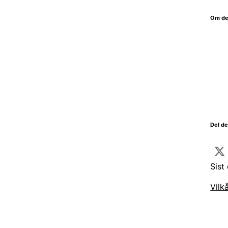
Om de
Del d
Sist
Vilk