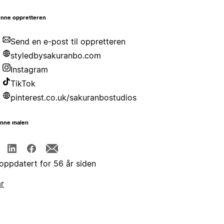
nne oppretteren
Send en e-post til oppretteren
styledbysakuranbo.com
Instagram
TikTok
pinterest.co.uk/sakuranbostudios
enne malen
 oppdatert for 56 år siden
år