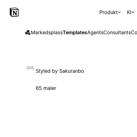
Produkt
KI
Markedsplass
Templates
Agents
Consultants
Co
Styled by Sakuranbo
65 maler