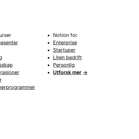
urser
Notion for
pesenter
Enterprise
Startuper
g
Liten bedrift
esskap
Personlig
grasjoner
Utforsk mer
→
r
nerprogrammer