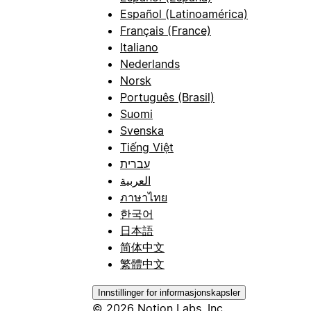
Español (Latinoamérica)
Français (France)
Italiano
Nederlands
Norsk
Português (Brasil)
Suomi
Svenska
Tiếng Việt
עברית
العربية
ภาษาไทย
한국어
日本語
简体中文
繁體中文
Innstillinger for informasjonskapsler
© 2026 Notion Labs, Inc.