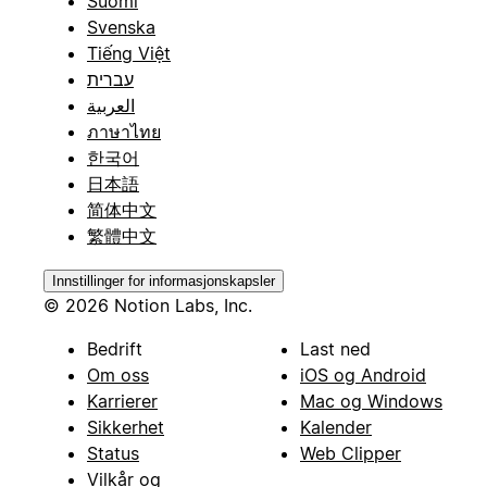
Suomi
Svenska
Tiếng Việt
עברית
العربية
ภาษาไทย
한국어
日本語
简体中文
繁體中文
Innstillinger for informasjonskapsler
© 2026 Notion Labs, Inc.
Bedrift
Last ned
Om oss
iOS og Android
Karrierer
Mac og Windows
Sikkerhet
Kalender
Status
Web Clipper
Vilkår og