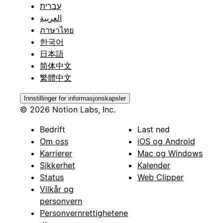
עברית
العربية
ภาษาไทย
한국어
日本語
简体中文
繁體中文
Innstillinger for informasjonskapsler
© 2026 Notion Labs, Inc.
Bedrift
Last ned
Om oss
iOS og Android
Karrierer
Mac og Windows
Sikkerhet
Kalender
Status
Web Clipper
Vilkår og
personvern
Personvernrettighetene