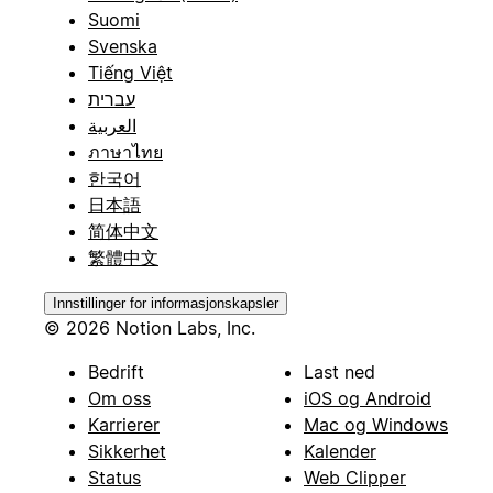
Suomi
Svenska
Tiếng Việt
עברית
العربية
ภาษาไทย
한국어
日本語
简体中文
繁體中文
Innstillinger for informasjonskapsler
© 2026 Notion Labs, Inc.
Bedrift
Last ned
Om oss
iOS og Android
Karrierer
Mac og Windows
Sikkerhet
Kalender
Status
Web Clipper