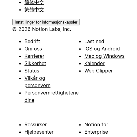
简体中文
繁體中文
Innstillinger for informasjonskapsler
© 2026 Notion Labs, Inc.
Bedrift
Last ned
Om oss
iOS og Android
Karrierer
Mac og Windows
Sikkerhet
Kalender
Status
Web Clipper
Vilkår og
personvern
Personvernrettighetene
dine
Ressurser
Notion for
Hjelpesenter
Enterprise