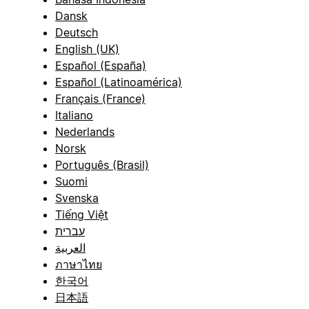
Dansk
Deutsch
English (UK)
Español (España)
Español (Latinoamérica)
Français (France)
Italiano
Nederlands
Norsk
Português (Brasil)
Suomi
Svenska
Tiếng Việt
עברית
العربية
ภาษาไทย
한국어
日本語