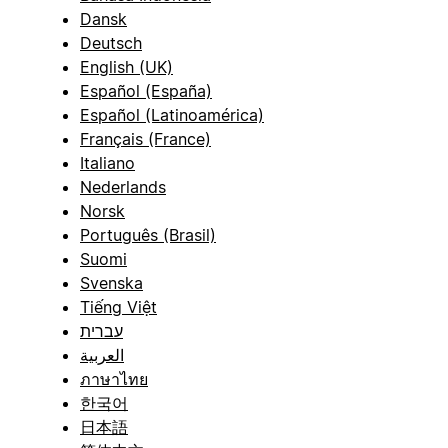
Dansk
Deutsch
English (UK)
Español (España)
Español (Latinoamérica)
Français (France)
Italiano
Nederlands
Norsk
Português (Brasil)
Suomi
Svenska
Tiếng Việt
עברית
العربية
ภาษาไทย
한국어
日本語