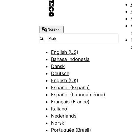
Norsk
English (US)
Bahasa Indonesia
Dansk
Deutsch
English (UK)
Español (España)
Español (Latinoamérica)
Français (France)
Italiano
Nederlands
Norsk
Português (Brasil)