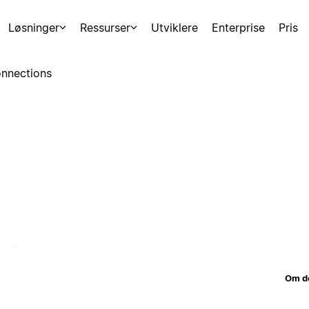
Løsninger
Ressurser
Utviklere
Enterprise
Pris
nnections
Om d