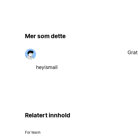
Mer som dette
Grat
heyismail
Relatert innhold
For team