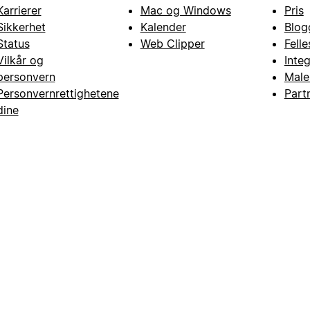
Karrierer
Mac og Windows
Pris
Sikkerhet
Kalender
Blog
Status
Web Clipper
Fell
Vilkår og
Inte
personvern
Male
Personvernrettighetene
Part
dine