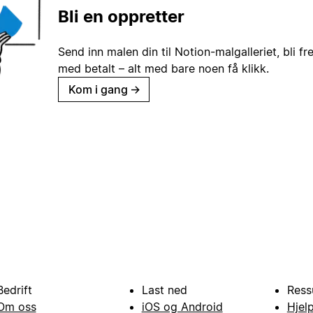
Bli en oppretter
Send inn malen din til Notion-malgalleriet, bli fr
med betalt – alt med bare noen få klikk.
Kom i gang
→
Bedrift
Last ned
Ress
Om oss
iOS og Android
Hjel