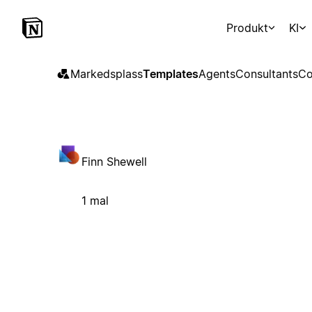
Produkt
KI
Markedsplass
Templates
Agents
Consultants
Co
Finn Shewell
1 mal