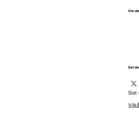
Om de
Del d
Sist
Vilk