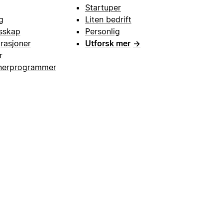
Startuper
g
Liten bedrift
esskap
Personlig
grasjoner
Utforsk mer
→
r
nerprogrammer