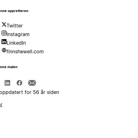
nne oppretteren
Twitter
Instagram
LinkedIn
finnshewell.com
enne malen
 oppdatert for 56 år siden
år