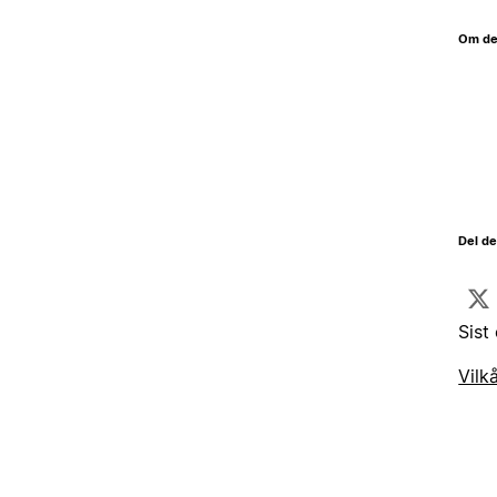
Om de
Del d
Sist
Vilk