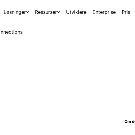
Løsninger
Ressurser
Utviklere
Enterprise
Pris
nnections
Om d