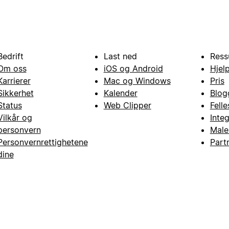
Bedrift
Last ned
Ress
Om oss
iOS og Android
Hjel
Karrierer
Mac og Windows
Pris
Sikkerhet
Kalender
Blog
Status
Web Clipper
Fell
Vilkår og
Inte
personvern
Male
Personvernrettighetene
Part
dine