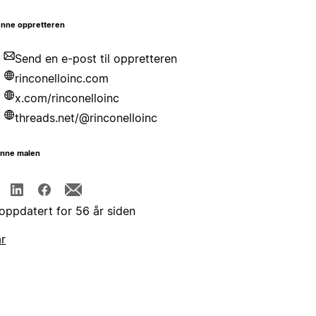
nne oppretteren
Send en e-post til oppretteren
rinconelloinc.com
x.com/rinconelloinc
threads.net/@rinconelloinc
enne malen
 oppdatert for 56 år siden
år