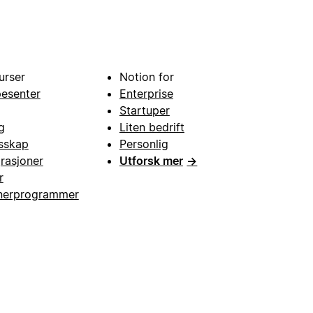
urser
Notion for
pesenter
Enterprise
Startuper
g
Liten bedrift
esskap
Personlig
grasjoner
Utforsk mer
→
r
nerprogrammer