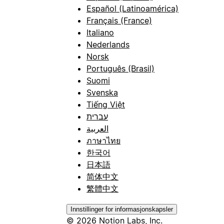
Español (Latinoamérica)
Français (France)
Italiano
Nederlands
Norsk
Português (Brasil)
Suomi
Svenska
Tiếng Việt
עברית
العربية
ภาษาไทย
한국어
日本語
简体中文
繁體中文
Innstillinger for informasjonskapsler
© 2026 Notion Labs, Inc.