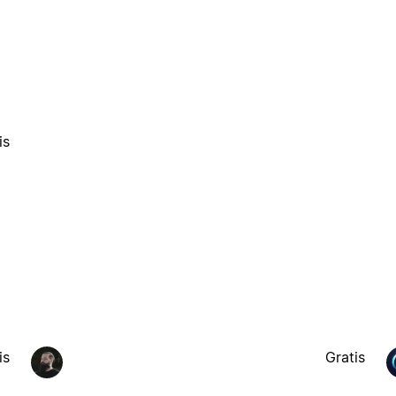
is
is
Gratis