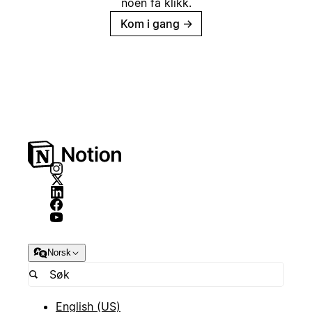
noen få klikk.
Kom i gang
→
Norsk
English (US)