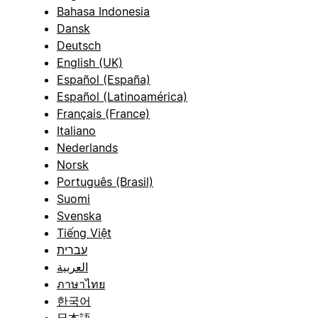
Bahasa Indonesia
Dansk
Deutsch
English (UK)
Español (España)
Español (Latinoamérica)
Français (France)
Italiano
Nederlands
Norsk
Português (Brasil)
Suomi
Svenska
Tiếng Việt
עברית
العربية
ภาษาไทย
한국어