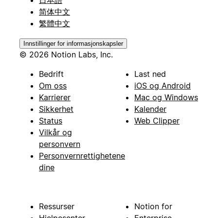
日本語
简体中文
繁體中文
Innstillinger for informasjonskapsler
© 2026 Notion Labs, Inc.
Bedrift
Last ned
Om oss
iOS og Android
Karrierer
Mac og Windows
Sikkerhet
Kalender
Status
Web Clipper
Vilkår og
personvern
Personvernrettighetene
dine
Ressurser
Notion for