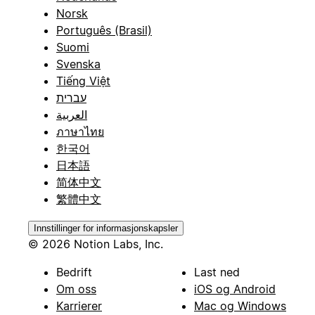
Norsk
Português (Brasil)
Suomi
Svenska
Tiếng Việt
עברית
العربية
ภาษาไทย
한국어
日本語
简体中文
繁體中文
Innstillinger for informasjonskapsler
© 2026 Notion Labs, Inc.
Bedrift
Last ned
Om oss
iOS og Android
Karrierer
Mac og Windows