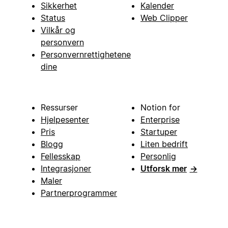
Sikkerhet
Kalender
Status
Web Clipper
Vilkår og
personvern
Personvernrettighetene
dine
Ressurser
Notion for
Hjelpesenter
Enterprise
Pris
Startuper
Blogg
Liten bedrift
Fellesskap
Personlig
Integrasjoner
Utforsk mer
→
Maler
Partnerprogrammer