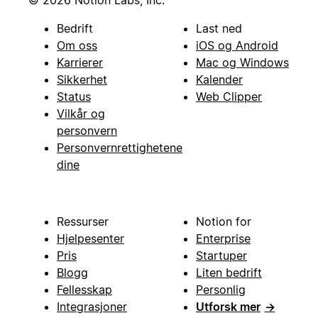
© 2026 Notion Labs, Inc.
Bedrift
Last ned
Om oss
iOS og Android
Karrierer
Mac og Windows
Sikkerhet
Kalender
Status
Web Clipper
Vilkår og
personvern
Personvernrettighetene
dine
Ressurser
Notion for
Hjelpesenter
Enterprise
Pris
Startuper
Blogg
Liten bedrift
Fellesskap
Personlig
Integrasjoner
Utforsk mer
→