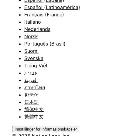
Español (España)
Español (Latinoamérica)
Français (France)
Italiano
Nederlands
Norsk
Português (Brasil)
Suomi
Svenska
Tiếng Việt
עברית
العربية
ภาษาไทย
한국어
日本語
简体中文
繁體中文
Innstillinger for informasjonskapsler