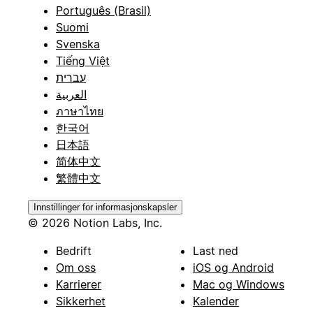
Português (Brasil)
Suomi
Svenska
Tiếng Việt
עברית
العربية
ภาษาไทย
한국어
日本語
简体中文
繁體中文
Innstillinger for informasjonskapsler
© 2026 Notion Labs, Inc.
Bedrift
Last ned
Om oss
iOS og Android
Karrierer
Mac og Windows
Sikkerhet
Kalender