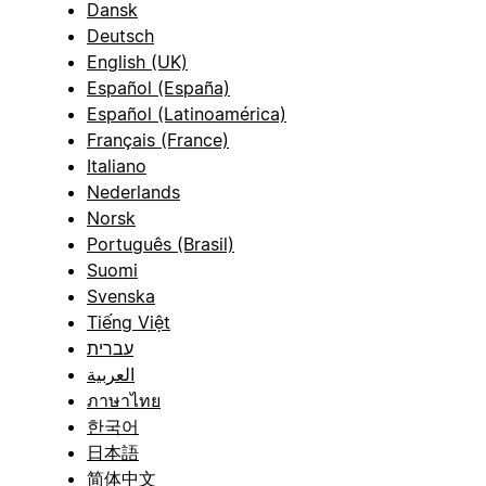
Dansk
Deutsch
English (UK)
Español (España)
Español (Latinoamérica)
Français (France)
Italiano
Nederlands
Norsk
Português (Brasil)
Suomi
Svenska
Tiếng Việt
עברית
العربية
ภาษาไทย
한국어
日本語
简体中文