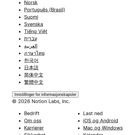
Norsk
Português (Brasil)
Suomi
Svenska
Tiếng Việt
עברית
العربية
ภาษาไทย
한국어
日本語
简体中文
繁體中文
Innstillinger for informasjonskapsler
© 2026 Notion Labs, Inc.
Bedrift
Last ned
Om oss
iOS og Android
Karrierer
Mac og Windows
Sikkerhet
Kalender