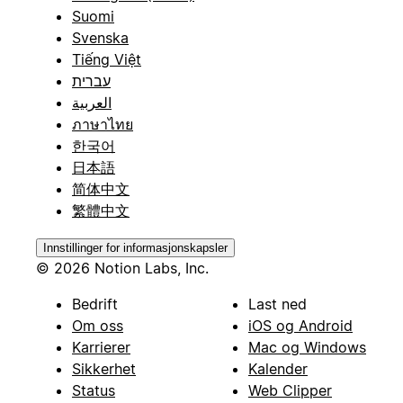
Suomi
Svenska
Tiếng Việt
עברית
العربية
ภาษาไทย
한국어
日本語
简体中文
繁體中文
Innstillinger for informasjonskapsler
© 2026 Notion Labs, Inc.
Bedrift
Last ned
Om oss
iOS og Android
Karrierer
Mac og Windows
Sikkerhet
Kalender
Status
Web Clipper