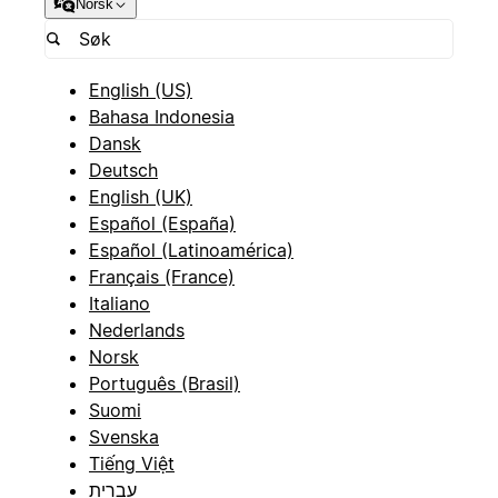
Norsk
English (US)
Bahasa Indonesia
Dansk
Deutsch
English (UK)
Español (España)
Español (Latinoamérica)
Français (France)
Italiano
Nederlands
Norsk
Português (Brasil)
Suomi
Svenska
Tiếng Việt
עברית