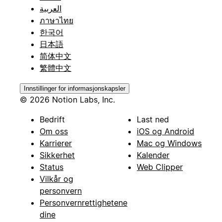
العربية
ภาษาไทย
한국어
日本語
简体中文
繁體中文
Innstillinger for informasjonskapsler
© 2026 Notion Labs, Inc.
Bedrift
Last ned
Om oss
iOS og Android
Karrierer
Mac og Windows
Sikkerhet
Kalender
Status
Web Clipper
Vilkår og
personvern
Personvernrettighetene
dine