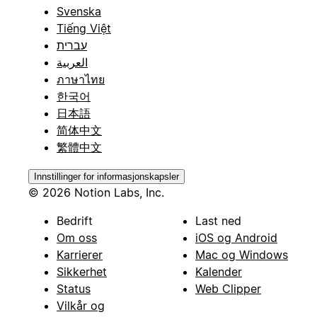
Svenska
Tiếng Việt
עברית
العربية
ภาษาไทย
한국어
日本語
简体中文
繁體中文
Innstillinger for informasjonskapsler
© 2026 Notion Labs, Inc.
Bedrift
Last ned
Om oss
iOS og Android
Karrierer
Mac og Windows
Sikkerhet
Kalender
Status
Web Clipper
Vilkår og