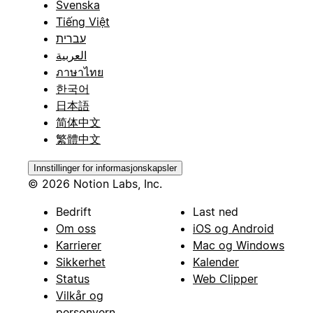
Svenska
Tiếng Việt
עברית
العربية
ภาษาไทย
한국어
日本語
简体中文
繁體中文
Innstillinger for informasjonskapsler
© 2026 Notion Labs, Inc.
Bedrift
Last ned
Om oss
iOS og Android
Karrierer
Mac og Windows
Sikkerhet
Kalender
Status
Web Clipper
Vilkår og
personvern