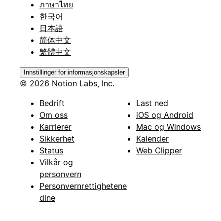
ภาษาไทย
한국어
日本語
简体中文
繁體中文
Innstillinger for informasjonskapsler
© 2026 Notion Labs, Inc.
Bedrift
Last ned
Om oss
iOS og Android
Karrierer
Mac og Windows
Sikkerhet
Kalender
Status
Web Clipper
Vilkår og
personvern
Personvernrettighetene
dine