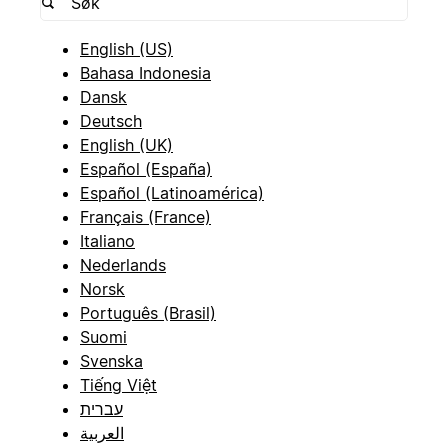
English (US)
Bahasa Indonesia
Dansk
Deutsch
English (UK)
Español (España)
Español (Latinoamérica)
Français (France)
Italiano
Nederlands
Norsk
Português (Brasil)
Suomi
Svenska
Tiếng Việt
עברית
العربية