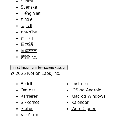
Suomi
Svenska
Tiếng Việt
עברית
العربية
ภาษาไทย
한국어
日本語
简体中文
繁體中文
Innstillinger for informasjonskapsler
© 2026 Notion Labs, Inc.
Bedrift
Last ned
Om oss
iOS og Android
Karrierer
Mac og Windows
Sikkerhet
Kalender
Status
Web Clipper
Vilkår og