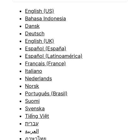
English (US)
Bahasa Indonesia
Dansk
Deutsch
English (UK)
Español (España)
Español (Latinoamérica)
Français (France)
Italiano
Nederlands
Norsk
Português (Brasil)
Suomi
Svenska
Tiếng Việt
עברית
العربية
ภาษาไทย