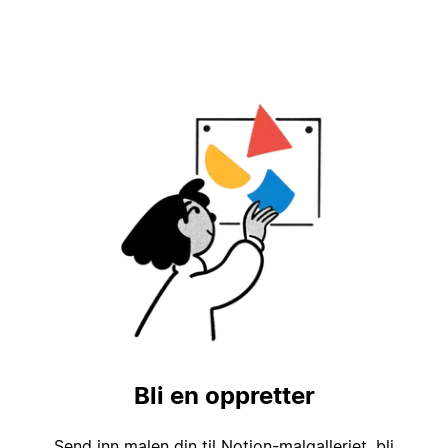
Bli en oppretter
Send inn malen din til Notion-malgalleriet, bli