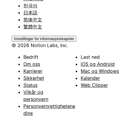
한국어
日本語
简体中文
繁體中文
Innstillinger for informasjonskapsler
© 2026 Notion Labs, Inc.
Bedrift
Last ned
Om oss
iOS og Android
Karrierer
Mac og Windows
Sikkerhet
Kalender
Status
Web Clipper
Vilkår og
personvern
Personvernrettighetene
dine