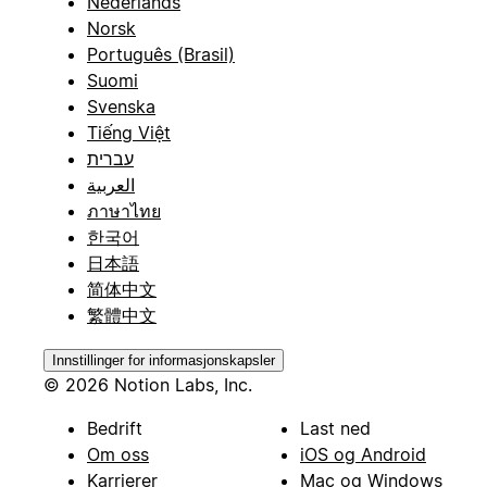
Nederlands
Norsk
Português (Brasil)
Suomi
Svenska
Tiếng Việt
עברית
العربية
ภาษาไทย
한국어
日本語
简体中文
繁體中文
Innstillinger for informasjonskapsler
© 2026 Notion Labs, Inc.
Bedrift
Last ned
Om oss
iOS og Android
Karrierer
Mac og Windows