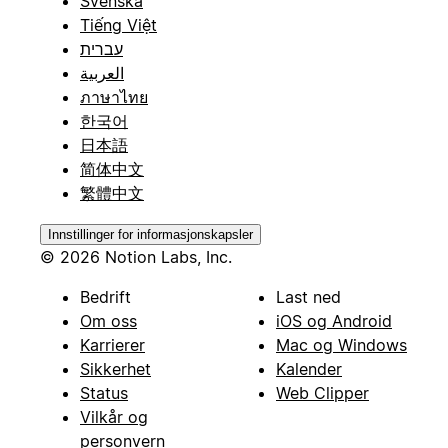
Svenska
Tiếng Việt
עברית
العربية
ภาษาไทย
한국어
日本語
简体中文
繁體中文
Innstillinger for informasjonskapsler
© 2026 Notion Labs, Inc.
Bedrift
Last ned
Om oss
iOS og Android
Karrierer
Mac og Windows
Sikkerhet
Kalender
Status
Web Clipper
Vilkår og
personvern