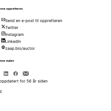
nne oppretteren
Send en e-post til oppretteren
Twitter
Instagram
LinkedIn
zaap.bio/auctor
enne malen
 oppdatert for 56 år siden
år