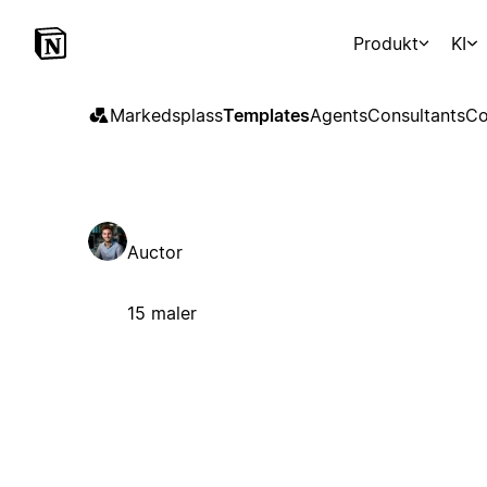
Produkt
KI
Markedsplass
Templates
Agents
Consultants
Co
Auctor
15 maler