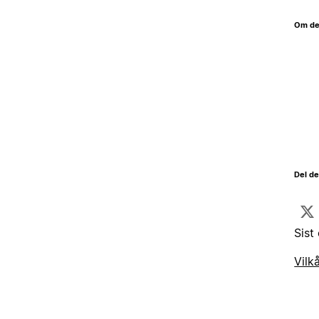
Om de
Del d
Sist
Vilk