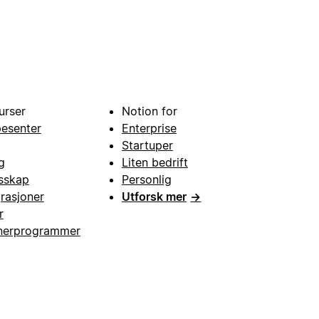
urser
Notion for
pesenter
Enterprise
Startuper
g
Liten bedrift
esskap
Personlig
grasjoner
Utforsk mer
→
r
nerprogrammer