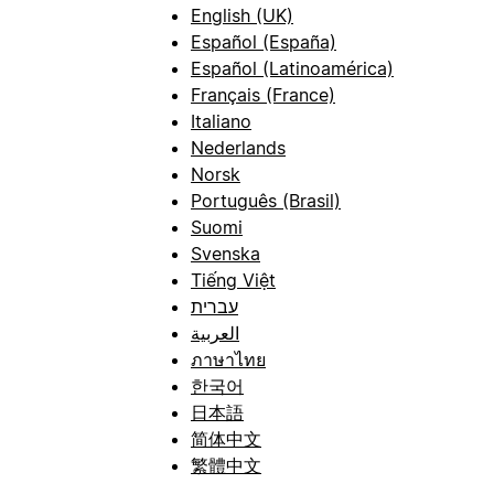
English (UK)
Español (España)
Español (Latinoamérica)
Français (France)
Italiano
Nederlands
Norsk
Português (Brasil)
Suomi
Svenska
Tiếng Việt
עברית
العربية
ภาษาไทย
한국어
日本語
简体中文
繁體中文