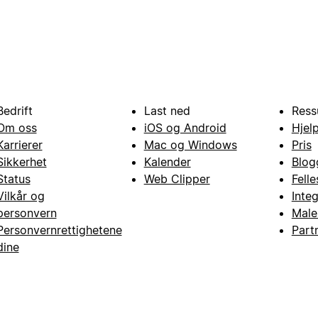
Bedrift
Last ned
Ress
Om oss
iOS og Android
Hjel
Karrierer
Mac og Windows
Pris
Sikkerhet
Kalender
Blog
Status
Web Clipper
Fell
Vilkår og
Inte
personvern
Male
Personvernrettighetene
Part
dine