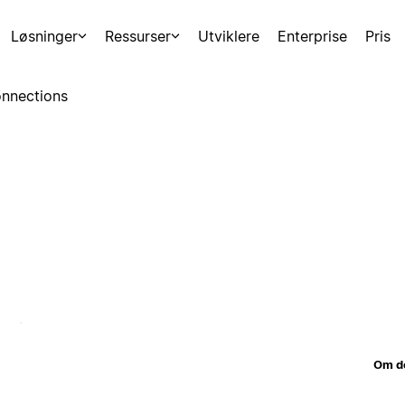
Løsninger
Ressurser
Utviklere
Enterprise
Pris
nnections
Om d