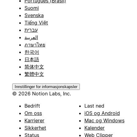
Português (Brasil)
Suomi
Svenska
Tiếng Việt
עברית
العربية
ภาษาไทย
한국어
日本語
简体中文
繁體中文
Innstillinger for informasjonskapsler
© 2026 Notion Labs, Inc.
Bedrift
Last ned
Om oss
iOS og Android
Karrierer
Mac og Windows
Sikkerhet
Kalender
Status
Web Clipper