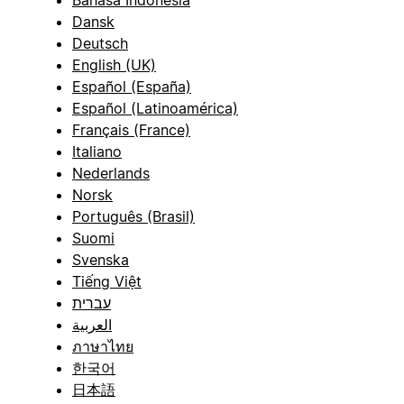
Bahasa Indonesia
Dansk
Deutsch
English (UK)
Español (España)
Español (Latinoamérica)
Français (France)
Italiano
Nederlands
Norsk
Português (Brasil)
Suomi
Svenska
Tiếng Việt
עברית
العربية
ภาษาไทย
한국어
日本語