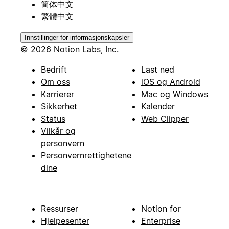
简体中文
繁體中文
Innstillinger for informasjonskapsler
© 2026 Notion Labs, Inc.
Bedrift
Last ned
Om oss
iOS og Android
Karrierer
Mac og Windows
Sikkerhet
Kalender
Status
Web Clipper
Vilkår og
personvern
Personvernrettighetene
dine
Ressurser
Notion for
Hjelpesenter
Enterprise