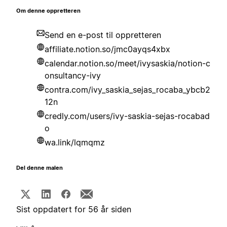
Om denne oppretteren
Send en e-post til oppretteren
affiliate.notion.so/jmc0ayqs4xbx
calendar.notion.so/meet/ivysaskia/notion-c
onsultancy-ivy
contra.com/ivy_saskia_sejas_rocaba_ybcb2
12n
credly.com/users/ivy-saskia-sejas-rocabad
o
wa.link/lqmqmz
Del denne malen
Sist oppdatert for 56 år siden