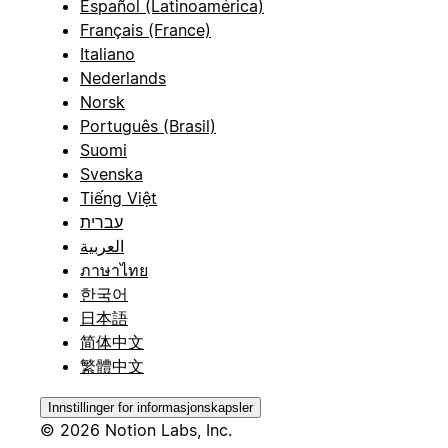
Español (Latinoamérica)
Français (France)
Italiano
Nederlands
Norsk
Português (Brasil)
Suomi
Svenska
Tiếng Việt
עברית
العربية
ภาษาไทย
한국어
日本語
简体中文
繁體中文
Innstillinger for informasjonskapsler
© 2026 Notion Labs, Inc.