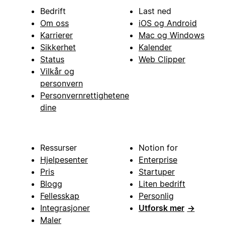
Bedrift
Last ned
Om oss
iOS og Android
Karrierer
Mac og Windows
Sikkerhet
Kalender
Status
Web Clipper
Vilkår og
personvern
Personvernrettighetene
dine
Ressurser
Notion for
Hjelpesenter
Enterprise
Pris
Startuper
Blogg
Liten bedrift
Fellesskap
Personlig
Integrasjoner
Utforsk mer
→
Maler