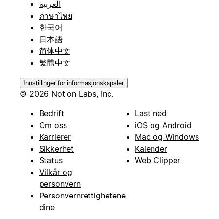
العربية
ภาษาไทย
한국어
日本語
简体中文
繁體中文
Innstillinger for informasjonskapsler
© 2026 Notion Labs, Inc.
Bedrift
Last ned
Om oss
iOS og Android
Karrierer
Mac og Windows
Sikkerhet
Kalender
Status
Web Clipper
Vilkår og
personvern
Personvernrettighetene
dine