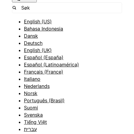
English (US)
Bahasa Indonesia
Dansk
Deutsch
English (UK)
Español (España)
Español (Latinoamérica)
Français (France)
Italiano
Nederlands
Norsk
Português (Brasil)
Suomi
Svenska
Tiếng Việt
עברית