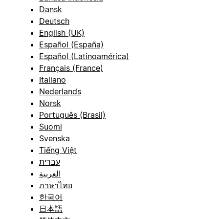
Dansk
Deutsch
English (UK)
Español (España)
Español (Latinoamérica)
Français (France)
Italiano
Nederlands
Norsk
Português (Brasil)
Suomi
Svenska
Tiếng Việt
עברית
العربية
ภาษาไทย
한국어
日本語