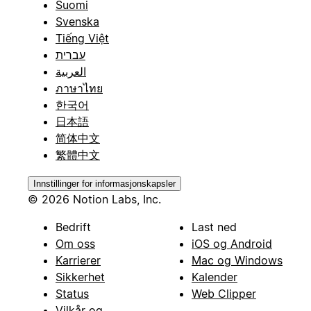
Suomi
Svenska
Tiếng Việt
עברית
العربية
ภาษาไทย
한국어
日本語
简体中文
繁體中文
Innstillinger for informasjonskapsler
© 2026 Notion Labs, Inc.
Bedrift
Last ned
Om oss
iOS og Android
Karrierer
Mac og Windows
Sikkerhet
Kalender
Status
Web Clipper
Vilkår og