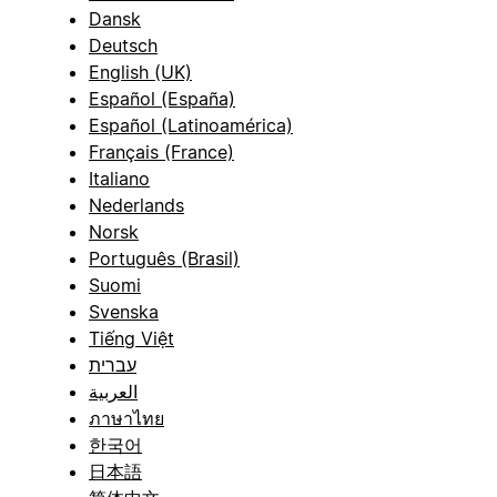
Dansk
Deutsch
English (UK)
Español (España)
Español (Latinoamérica)
Français (France)
Italiano
Nederlands
Norsk
Português (Brasil)
Suomi
Svenska
Tiếng Việt
עברית
العربية
ภาษาไทย
한국어
日本語