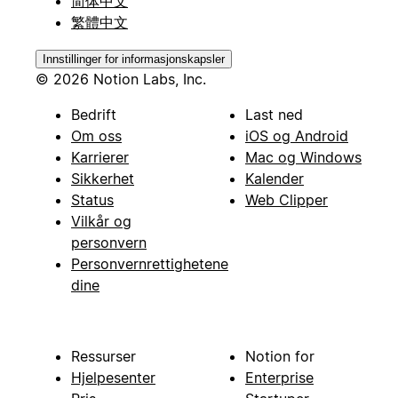
简体中文
繁體中文
Innstillinger for informasjonskapsler
© 2026 Notion Labs, Inc.
Bedrift
Last ned
Om oss
iOS og Android
Karrierer
Mac og Windows
Sikkerhet
Kalender
Status
Web Clipper
Vilkår og
personvern
Personvernrettighetene
dine
Ressurser
Notion for
Hjelpesenter
Enterprise