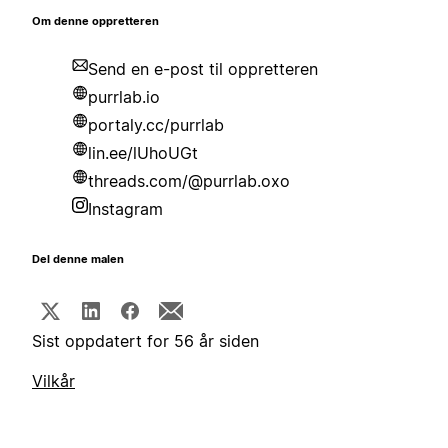
Om denne oppretteren
Send en e-post til oppretteren
purrlab.io
portaly.cc/purrlab
lin.ee/lUhoUGt
threads.com/@purrlab.oxo
Instagram
Del denne malen
Sist oppdatert for 56 år siden
Vilkår