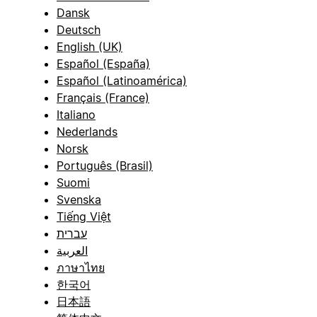
Dansk
Deutsch
English (UK)
Español (España)
Español (Latinoamérica)
Français (France)
Italiano
Nederlands
Norsk
Português (Brasil)
Suomi
Svenska
Tiếng Việt
עברית
العربية
ภาษาไทย
한국어
日本語