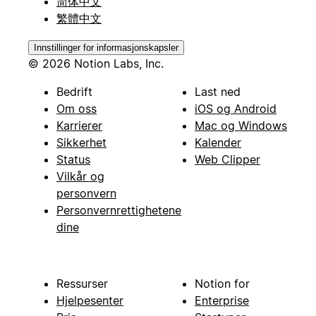
简体中文
繁體中文
Innstillinger for informasjonskapsler
© 2026 Notion Labs, Inc.
Bedrift
Last ned
Om oss
iOS og Android
Karrierer
Mac og Windows
Sikkerhet
Kalender
Status
Web Clipper
Vilkår og
personvern
Personvernrettighetene
dine
Ressurser
Notion for
Hjelpesenter
Enterprise