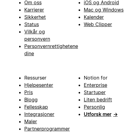
Om oss
iOS og Android
Karrierer
Mac og Windows
Sikkerhet
Kalender
Status
Web Clipper
Vilkår og
personvern
Personvernrettighetene
dine
Ressurser
Notion for
Hjelpesenter
Enterprise
Pris
Startuper
Blogg
Liten bedrift
Fellesskap
Personlig
Integrasjoner
Utforsk mer
→
Maler
Partnerprogrammer